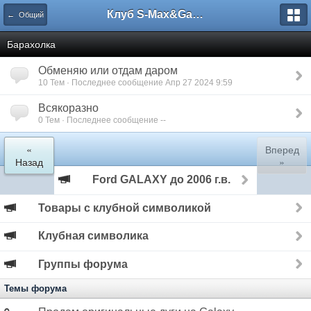
Клуб S-Max&Galaxy
← Общий
Барахолка
Обменяю или отдам даром
10 Тем · Последнее сообщение Апр 27 2024 9:59
Всякоразно
0 Тем · Последнее сообщение --
«
Вперед
Назад
»
Ford GALAXY до 2006 г.в.
Товары с клубной символикой
Клубная символика
Группы форума
Темы форума