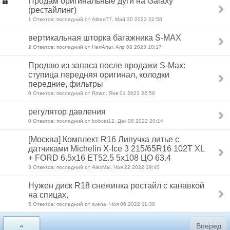
Продам оригинальные дуги на Galaxy
(рестайлинг)
1 Ответов: последний от Albert77, Май 30 2023 22:58
вертикальная шторка багажника S-MAX
2 Ответов: последний от HerrArtur, Апр 08 2023 18:17
Продаю из запаса после продажи S-Max:
ступица передняя оригинал, колодки
передние, фильтры
0 Ответов: последний от Rman, Янв 01 2023 22:58
регулятор давления
0 Ответов: последний от bobcat12, Дек 08 2022 20:14
[Москва] Комплект R16 Липучка литье c
датчиками Michelin X-Ice 3 215/65R16 102T XL
+ FORD 6.5x16 ET52.5 5x108 ЦО 63.4
3 Ответов: последний от AlexMai, Ноя 22 2022 19:40
Нужен диск R18 снежинка рестайл с канавкой
на спицах.
5 Ответов: последний от svena, Ноя 06 2022 11:38
«
Вперед