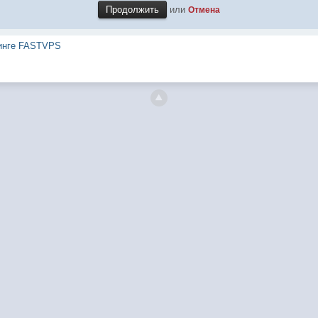
или
Отмена
тинге FASTVPS