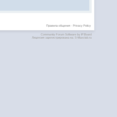
Правила общения
·
Privacy Policy
Community Forum Software by IP.Board
Лицензия зарегистрирована на: S-Maxclub.ru