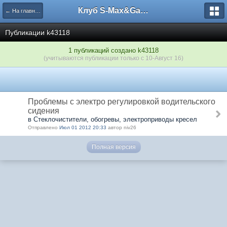
Клуб S-Max&Galaxy
← На главную
Публикации k43118
1 публикаций создано k43118
(учитываются публикации только с 10-Август 16)
Проблемы с электро регулировкой водительского
сидения
в Стеклочистители, обогревы, электроприводы кресел
Отправлено
Июл 01 2012 20:33
автор niv26
Полная версия