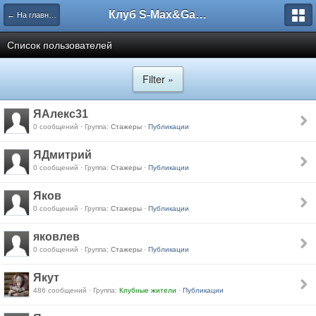
Клуб S-Max&Galaxy
← На главную
Список пользователей
Filter »
ЯАлекс31
0 сообщений · Группа:
Стажеры
·
Публикации
ЯДмитрий
0 сообщений · Группа:
Стажеры
·
Публикации
Яков
0 сообщений · Группа:
Стажеры
·
Публикации
яковлев
0 сообщений · Группа:
Стажеры
·
Публикации
Якут
486 сообщений · Группа:
Клубные жители
·
Публикации