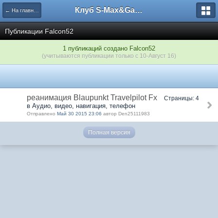
Клуб S-Max&Galaxy
← На главную
Публикации Falcon52
1 публикаций создано Falcon52
(учитываются публикации только с 10-Август 16)
реанимация Blaupunkt Travelpilot Fx
Страницы: 4
в Аудио, видео, навигация, телефон
Отправлено
Май 30 2015 23:06
автор Den25111983
Полная версия