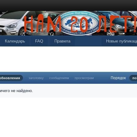
Календарь
FAQ
Правила
Новые публикац
Порядок
 обновления
заголовку
сообщениям
просмотрам
по
ичего не найдено.