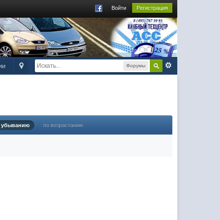
Войти
Регистрация
ии
Форумы
 убыванию
по возрастанию