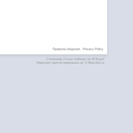
Правила общения
·
Privacy Policy
Community Forum Software by IP.Board
Лицензия зарегистрирована на: S-Maxclub.ru