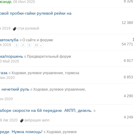
8 326
ксандр
, 08 Июл 2020
овой пробки-гайки рулевой рейки на
12 380
оя 2019
стук рулевой
автоклуба
в
О сайте и форуме
54 771
оя 2019
1
2
3
10 →
лка/поршень
в
Предварительный форум
6 917
10 Май 2020
газа
в
Ходовая, рулевое управление, тормоза
6 853
 Июн 2020
 нечеткий руль
в
Ходовая, рулевое управление,
4 290
Сен 2020
аборе скорости на 6й передаче. АКПП, дизель.
в
4 249
28 Авг 2020
вибрация акпп
ереди. Нужна помощь!
в
Ходовая, рулевое