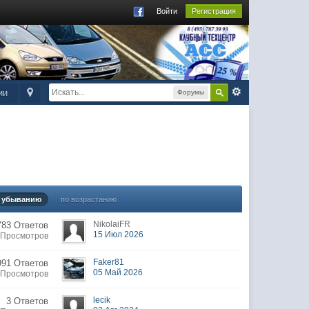
Войти
Регистрация
ии
Форумы
 убыванию
по возрастанию
NikolaiFR
783 Ответов
15 Июл 2026
 Просмотров
Faker81
991 Ответов
05 Май 2026
 Просмотров
lecik
3 Ответов