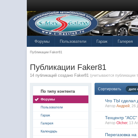
Форумы
Пользователи
Гараж
Галерея
Публикации Faker81
Публикации Faker81
14 публикаций создано Faker81
(учитываются публикации т
Сортировать
дате
По типу контента
Форумы
Что ТЫ сделал 
Автор
Андрей
, 26
Пользователи
Гараж
Техцентр "АСС"
Автор
Olcher
, 13 
Галерея
Календарь
Перегазовка на