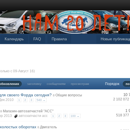
Календарь
FAQ
Правила
Новые публикац
олько с 09-Август 16)
Порядок
 обновления
заголовку
сообщениям
просмотрам
по
для своего Форда сегодня?
10 
в
Общие вопросы
2 102 072
 Дек 2010
1
2
3
540 →
1 
в
Магазин-автозапчастей "АСС"
518 377
Апр 2013
автозапчасти асс
1
2
3
100 →
 холостых оборотах
в
Двигатель