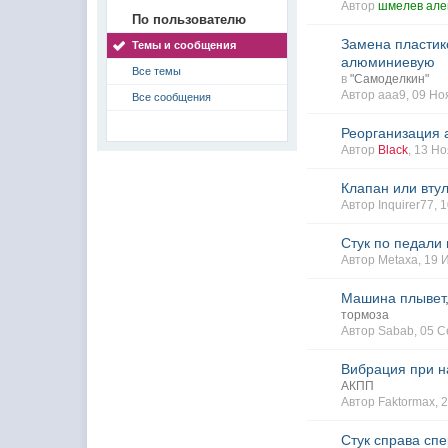
Автор
шмелев але
По пользователю
Замена пластик
Темы и сообщения
алюминиевую
Все темы
в
"Самоделкин"
Автор
aaa9
, 09 Н
Все сообщения
Реорганизация 
Автор
Black
, 13 Н
Клапан или вту
Автор
Inquirer77
, 
Стук по педали 
Автор
Metaxa
, 19
Машина плывет,
тормоза
Автор
Sabab
, 05 
Вибрация при н
АКПП
Автор
Faktormax
, 
Стук справа сп