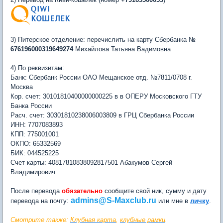
3) Питерское отделение: перечислить на карту Сбербанка №
676196000319649274
Михайлова Татьяна Вадимовна
4) По реквизитам:
Банк: Сбербанк России ОАО Мещанское отд. №7811/0708 г.
Москва
Кор. счет: 30101810400000000225 в в ОПЕРУ Московского ГТУ
Банка России
Расч. счет: 30301810238006003809 в ГРЦ Сбербанка России
ИНН: 7707083893
КПП: 775001001
ОКПО: 65332569
БИК: 044525225
Счет карты: 40817810838092817501 Абакумов Сергей
Владимирович
После перевода
обязательно
сообщите свой ник, сумму и дату
admins@S-Maxclub.ru
перевода на почту:
или мне в
личку
.
Смотрите также:
Клубная карта
,
клубные рамки
.