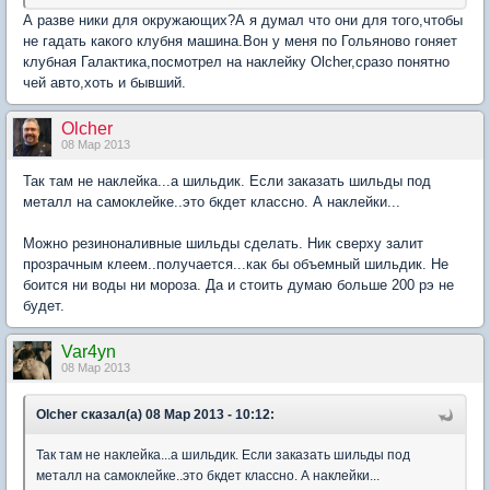
А разве ники для окружающих?А я думал что они для того,чтобы
не гадать какого клубня машина.Вон у меня по Гольяново гоняет
клубная Галактика,посмотрел на наклейку Olcher,сразо понятно
чей авто,хоть и бывший.
Olcher
08 Мар 2013
Так там не наклейка...а шильдик. Если заказать шильды под
металл на самоклейке..это бкдет классно. А наклейки...
Можно резиноналивные шильды сделать. Ник сверху залит
прозрачным клеем..получается...как бы объемный шильдик. Не
боится ни воды ни мороза. Да и стоить думаю больше 200 рэ не
будет.
Var4yn
08 Мар 2013
Olcher сказал(а) 08 Мар 2013 - 10:12:
Так там не наклейка...а шильдик. Если заказать шильды под
металл на самоклейке..это бкдет классно. А наклейки...