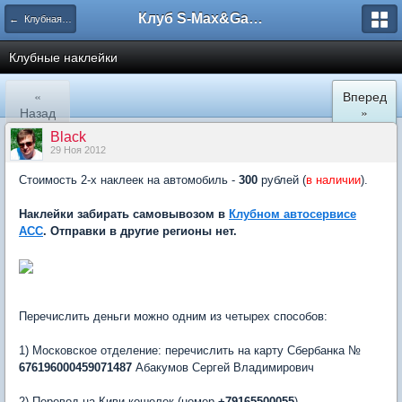
Клуб S-Max&Galaxy
← Клубная символика
Клубные наклейки
«
Вперед
Назад
»
Black
29 Ноя 2012
Стоимость 2-х наклеек на автомобиль -
300
рублей (
в наличии
).
Наклейки забирать самовывозом в
Клубном автосервисе
АСС
. Отправки в другие регионы нет.
Перечислить деньги можно одним из четырех способов:
1) Московское отделение: перечислить на карту Сбербанка №
676196000459071487
Абакумов Сергей Владимирович
2) Перевод на Киви-кошелек (номер
+79165500055
)