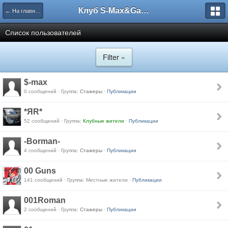
Клуб S-Max&Galaxy
← На главную
Список пользователей
Filter »
$-max
0 сообщений · Группа:
Стажеры
·
Публикации
*ЯR*
52 сообщений · Группа:
Клубные жители
·
Публикации
-Borman-
4 сообщений · Группа:
Стажеры
·
Публикации
00 Guns
141 сообщений · Группа: Местные жители ·
Публикации
001Roman
2 сообщений · Группа:
Стажеры
·
Публикации