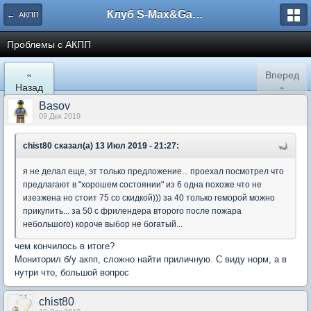
Клуб S-Max&Galaxy
← АКПП
Проблемы с АКПП
«
Вперед
Назад
»
Basov
09 Дек 2019
chist80 сказал(а) 13 Июл 2019 - 21:27:
я не делал еще, эт только предложение... проехал посмотрел что
предлагают в "хорошем состоянии" из 6 одна похоже что не
изезжена но стоит 75 со скидкой))) за 40 только геморой можно
прикупить... за 50 с фрилендера второго после пожара
небольшого) короче выбор не богатый...
чем кончилось в итоге?
Мониторил б/у акпп, сложно найти приличную. С виду норм, а в
нутри что, большой вопрос
chist80