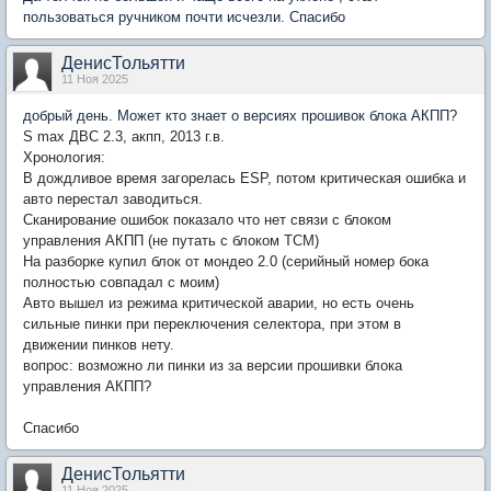
пользоваться ручником почти исчезли. Спасибо
ДенисТольятти
11 Ноя 2025
добрый день. Может кто знает о версиях прошивок блока АКПП?
S max ДВС 2.3, акпп, 2013 г.в.
Хронология:
В дождливое время загорелась ESP, потом критическая ошибка и
авто перестал заводиться.
Сканирование ошибок показало что нет связи с блоком
управления АКПП (не путать с блоком TCM)
На разборке купил блок от мондео 2.0 (серийный номер бока
полностью совпадал с моим)
Авто вышел из режима критической аварии, но есть очень
сильные пинки при переключения селектора, при этом в
движении пинков нету.
вопрос: возможно ли пинки из за версии прошивки блока
управления АКПП?
Спасибо
ДенисТольятти
11 Ноя 2025