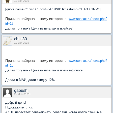
11 Дек 2019
[quote name="chist80" post="470190" timestamp="1563051654"]
Причина найдена — кому интересно:
www.sonnax.ru/news.php?
id=18
Делал то у них? Цена вышла как в прайсе?
chist80
11 Дек 2019
Причина найдена — кому интересно:
www.sonnax.ru/news.php?
id=18
Делал то у них? Цена вышла как в прайсе?[/quote]
Делал в МАИ, дали скидку 12%
gabush
22 Июн 2020
Добрый день!
Подскажите плиз.
АКПП перестает переключать передачи, когда долго стоишь в