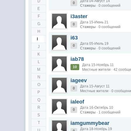
D
Дата 04-Август 14
0
Стажеры
· 0 сообщений
E
i3aster
F
Дата 15-Июнь 21
G
0
Стажеры
· 0 сообщений
H
i63
I
Дата 05-Июль 19
0
J
Стажеры
· 0 сообщений
K
iab78
L
Дата 15-Ноябрь 11
10
M
Местные жители · 42 сообщ
N
iageev
O
Дата 15-Август 11
0
Местные жители · 0 сообщен
P
Q
ialeof
R
Дата 16-Октябрь 10
0
Стажеры
· 1 сообщений
S
iamgummybear
T
Дата 18-Ноябрь 19
U
0