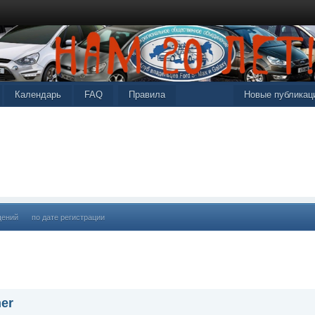
Календарь
FAQ
Правила
Новые публикац
щений
по дате регистрации
mer