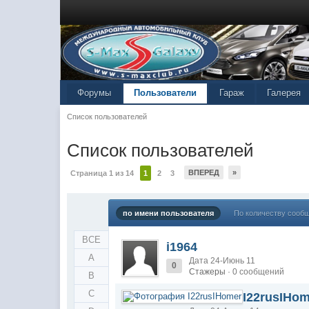
Форумы
Пользователи
Гараж
Галерея
Список пользователей
Список пользователей
ВПЕРЕД
»
Страница 1 из 14
1
2
3
по имени пользователя
По количеству сооб
ВСЕ
i1964
A
Дата 24-Июнь 11
0
Стажеры
· 0 сообщений
B
C
I22rusIHo