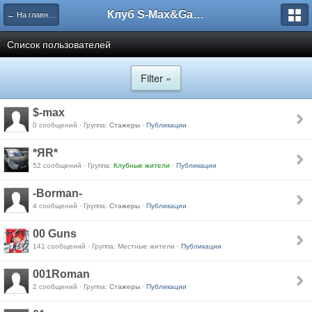
Клуб S-Max&Galaxy
← На главную
Список пользователей
Filter »
$-max
0 сообщений · Группа:
Стажеры
·
Публикации
*ЯR*
52 сообщений · Группа:
Клубные жители
·
Публикации
-Borman-
4 сообщений · Группа:
Стажеры
·
Публикации
00 Guns
141 сообщений · Группа: Местные жители ·
Публикации
001Roman
2 сообщений · Группа:
Стажеры
·
Публикации