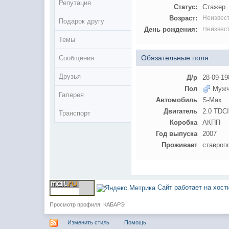
Репутация
Статус:
Стажер
Возраст:
Неизвес
Подарок другу
День рождения:
Неизвес
Темы
Обязательные поля
Сообщения
Друзья
Д/р
28-09-19
Пол
Мужч
Галерея
Автомобиль
S-Max
Двигатель
2.0 TDCI
Транспорт
Коробка
АКПП
Год выпуска
2007
Проживает
ставроп
Сайт работает на хос
Просмотр профиля: КАБАРЭ
Изменить стиль
Помощь