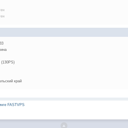
тен
тен
83
ина
 (130PS)
ольский край
тинге FASTVPS