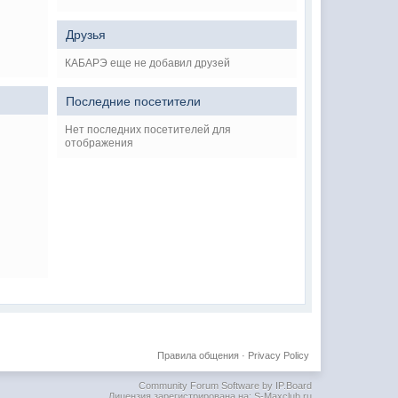
Друзья
КАБАРЭ еще не добавил друзей
Последние посетители
Нет последних посетителей для
отображения
Правила общения
·
Privacy Policy
Community Forum Software by IP.Board
Лицензия зарегистрирована на: S-Maxclub.ru