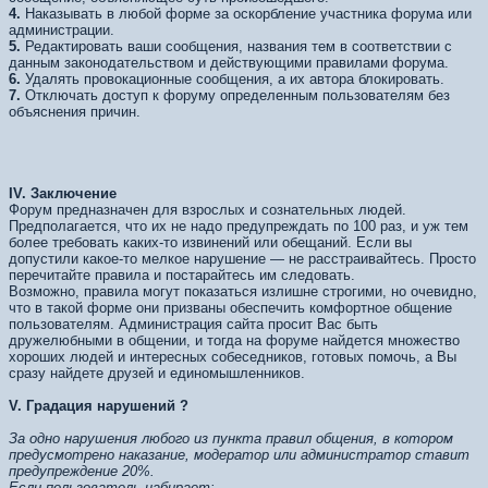
4.
Наказывать в любой форме за оскорбление участника форума или
администрации.
5.
Редактировать ваши сообщения, названия тем в соответствии с
данным законодательством и действующими правилами форума.
6.
Удалять провокационные сообщения, а их автора блокировать.
7.
Отключать доступ к форуму определенным пользователям без
объяснения причин.
IV.
Заключение
Форум предназначен для взрослых и сознательных людей.
Предполагается, что их не надо предупреждать по 100 раз, и уж тем
более требовать каких-то извинений или обещаний. Если вы
допустили какое-то мелкое нарушение — не расстраивайтесь. Просто
перечитайте правила и постарайтесь им следовать.
Возможно, правила могут показаться излишне строгими, но очевидно,
что в такой форме они призваны обеспечить комфортное общение
пользователям. Администрация сайта просит Вас быть
дружелюбными в общении, и тогда на форуме найдется множество
хороших людей и интересных собеседников, готовых помочь, а Вы
сразу найдете друзей и единомышленников.
V. Градация нарушений
?
За одно нарушения любого из пункта правил общения, в котором
предусмотрено наказание, модератор или администратор ставит
предупреждение 20%.
Если пользователь набирает: