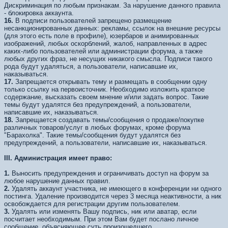
Дискриминация по любым признакам. За нарушение данного правила
- блокировка аккаунта.
16.
В подписи пользователей запрещено размещение
несанкционированных данных: рекламы, ссылок на внешние ресурсы
(для этого есть поле в профиле), юзербаров и анимированных
изображений, любых оскорблений, жалоб, направленных в адрес
каких-либо пользователей или администрации форума, а также
любых других фраз, не несущих никакого смысла. Подписи такого
рода будут удаляться, а пользователи, написавшие их,
наказываться.
17.
Запрещается открывать тему и размещать в сообщении одну
только ссылку на первоисточник. Необходимо изложить краткое
содержание, высказать своем мнение и/или задать вопрос. Такие
темы будут удалятся без предупреждений, а пользователи,
написавшие их, наказываться.
18.
Запрещается создавать темы/сообщения о продаже/покупке
различных товаров/услуг в любых форумах, кроме форума
"Барахолка". Такие темы/сообщения будут удалятся без
предупреждений, а пользователи, написавшие их, наказываться.
III.
Администрация имеет право:
1.
Выносить предупреждения и ограничивать доступ на форум за
любое нарушение данных правил.
2.
Удалять аккаунт участника, не имеющего в конференции ни одного
постинга. Удаление производится через 3 месяца неактивности, а ник
освобождается для регистрации другим пользователем.
3.
Удалять или изменять Вашу подпись, ник или аватар, если
посчитает необходимым. При этом Вам будет послано личное
сообщение, объясняющее суть произошедшего.