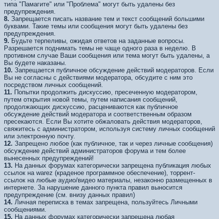
типа "Памагите" или "Проблема" могут быть удалены без
предупреждения.
8.
Запрещается писать название тем и текст сообщений большими
буквами. Такие темы или сообщения могут быть удалены без
предупреждения.
9.
Будьте терпеливы, ожидая ответов на заданные вопросы.
Разрешается поднимать темы не чаще одного раза в неделю. В
противном случае Ваши сообщения или тема могут быть удалены, а
Вы будете наказаны.
10.
Запрещается публичное обсуждение действий модераторов. Если
Вы не согласны с действиями модератора, обсудите с ним это
посредством личных сообщений.
11.
Попытки продолжить дискуссию, пресеченную модератором,
путем открытия новой темы, путем написания сообщений,
продолжающих дискуссию, расцениваются как публичное
обсуждение действий модератора и соответственным образом
пресекаются. Если Вы хотите обжаловать действия модераторов,
свяжитесь с администратором, используя систему личных сообщений
или электронную почту.
12.
Запрещено любое (как публичное, так и через личные сообщения)
обсуждение действий администраторов форума и тем более
вынесенных предупреждений!
13.
На данных форумах категорически запрещена публикация любых
ссылок на warez (краденое программное обеспечение), торрент-
ссылок на любые аудио/видео материалы, незаконно размещенных в
интернете. За нарушение данного пункта правил выносится
предупреждение (см. внизу данных правил)
14.
Личная переписка в темах запрещена, пользуйтесь Личными
сообщениями.
15.
На данных форумах категорически запрещена любая