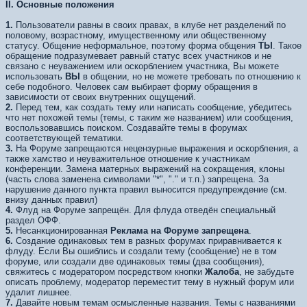
II. Основные положения
1.
Пользователи равны в своих правах, в клубе нет разделений по
половому, возрастному, имущественному или общественному
статусу. Общение неформальное, поэтому форма общения
ТЫ
. Такое
обращение подразумевает равный статус всех участников и не
связано с неуважением или оскорблением участника, Вы можете
использовать
ВЫ
в общении, но не можете требовать по отношению к
себе подобного. Человек сам выбирает форму обращения в
зависимости от своих внутренних ощущений.
2.
Перед тем, как создать тему или написать сообщение, убедитесь
что нет похожей темы (темы, с таким же названием) или сообщения,
воспользовавшись поиском. Создавайте темы в форумах
соответствующей тематики.
3.
На Форуме запрещаются нецензурные выражения и оскорбления, а
также хамство и неуважительное отношение к участникам
конференции. Замена матерных выражений на сокращения, клоны
(часть слова заменена символами "*", "." и т.п.) запрещена. За
нарушение данного пункта правил выносится предупреждение (см.
внизу данных правил)
4.
Флуд на Форуме запрещён. Для флуда отведён специальный
раздел ОФФ.
5.
Несанкционированная
Реклама на Форуме запрещена
.
6.
Создание одинаковых тем в разных форумах приравнивается к
флуду. Если Вы ошиблись и создали тему (сообщение) не в том
форуме, или создали две одинаковых темы (два сообщения),
свяжитесь с модератором посредством кнопки
Жалоба
, не забудьте
описать проблему, модератор переместит тему в нужный форум или
удалит лишнее.
7.
Давайте новым темам осмысленные названия. Темы с названиями