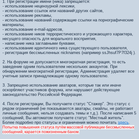
1. При регистрации имени (ника) запрещается:
- использование нецензурной лексики,
- использование ссылок или названий других сайтов,
- использование рекламы,
- использование названий содержащие ссылки на порнографические
материалы,
- использование e-mail-адресов,
- использование ников террористического и угрожающего характера,
несущего опасность для морального восприятия,
- написание ника заглавными буквами,
- использование идентичного ника существующего пользователя,
- регистрация бессмысленных nicknames (например ssJhsuf7Р7f324j ).
2. На форуме не допускается многократная регистрация, то есть
заведение одним пользователем нескольких аккаунтов. При
обнаружении многократной регистрации, Администрация удаляет все
учетные записи принадлежащие одному пользователю.
3. Запрещено использование аватаров, которые так или иначе
оскорбляют участников форума, или нарушают действующее
законодательство Российской Федерации.
4. После регистрации, Вы получаете статус "Стажер". Это статус с
рядом ограничений (не показываются аватары, смайлы, не работают
личные сообщения, нельзя создавать темы и т.д.). После написания 5
сообщений, Вы автоматом получаете статус "Местный житель".
Более подробно про статусы и ограничения можно почитать
здесь
.
Попытка повышения статуса путём массовой публикации бессмысленных
сообщений, карается пожизненным баном.