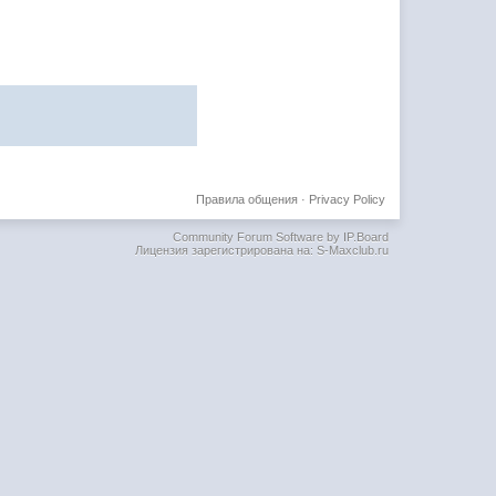
Правила общения
·
Privacy Policy
Community Forum Software by IP.Board
Лицензия зарегистрирована на: S-Maxclub.ru