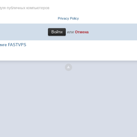
 для публичных компьютеров
Privacy Policy
или
Отмена
тинге FASTVPS