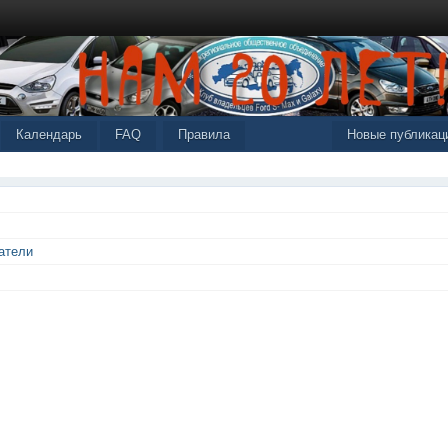
Календарь
FAQ
Правила
Новые публикац
атели