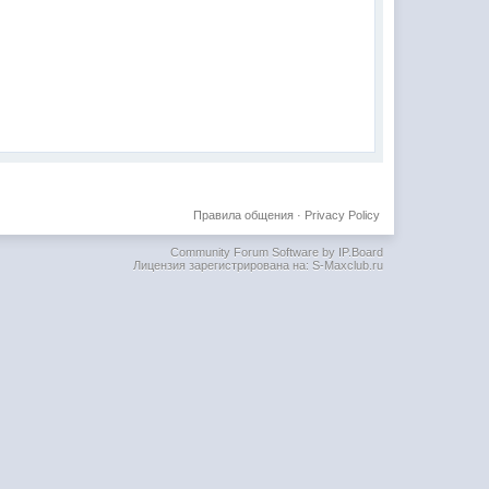
Правила общения
·
Privacy Policy
Community Forum Software by IP.Board
Лицензия зарегистрирована на: S-Maxclub.ru