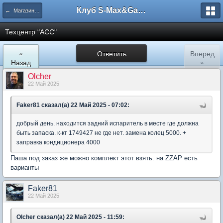
Клуб S-Max&Galaxy
← Магазин-автозапчастей "АСС"
Техцентр "АСС"
«
Ответить
Вперед
Назад
»
Olcher
22 Май 2025
Faker81 сказал(а) 22 Май 2025 - 07:02:
добрый день. находится задний испаритель в месте где должна
быть запаска. к-кт 1749427 не где нет. замена колец 5000. +
заправка кондиционера 4000
Паша под заказ же можно комплект этот взять. на ZZAP есть
варианты
Faker81
22 Май 2025
Olcher сказал(а) 22 Май 2025 - 11:59: