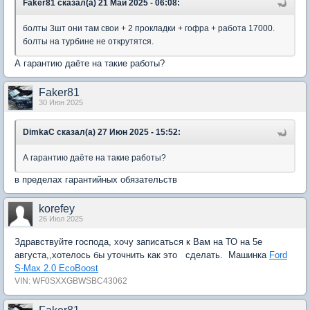
Faker81 сказал(а) 21 Май 2025 - 06:08:
болты 3шт они там свои + 2 прокладки + гофра + работа 17000.
болты на турбине не открутятся.
А гарантию даёте на такие работы?
Faker81
30 Июн 2025
DimkaC сказал(а) 27 Июн 2025 - 15:52:
А гарантию даёте на такие работы?
в пределах гарантийных обязательств
korefey
26 Июл 2025
Здравствуйте господа, хочу записаться к Вам на ТО на 5е
августа,,хотелось бы уточнить как это сделать. Машинка
Ford
S-Max 2.0 EcoBoost
VIN: WF0SXXGBWSBC43062