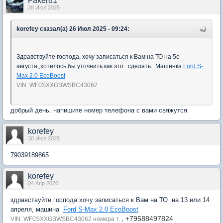
Faker81
28 Июл 2025
korefey сказал(а) 26 Июл 2025 - 09:24:
Здравствуйте господа, хочу записаться к Вам на ТО на 5е
августа,,хотелось бы уточнить как это сделать. Машинка
Ford S-
Max 2.0 EcoBoost
VIN: WF0SXXGBWSBC43062
добрый день. напишите номер телефона с вами свяжутся
korefey
30 Июл 2025
79039189865
korefey
04 Апр 2026
здравствуйте господа хочу записаться к Вам на ТО на 13 или 14
апреля, машина
Ford S-Max 2.0 EcoBoost
, +79588497824
VIN: WF0SXXGBWSBC43062 номера т.