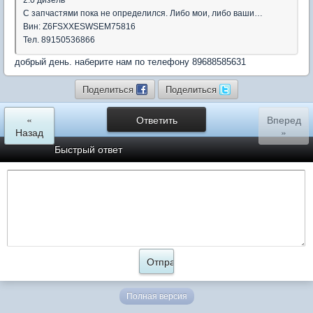
2.0 дизель
С запчастями пока не определился. Либо мои, либо ваши…
Вин: Z6FSXXESWSEM75816
Тел. 89150536866
добрый день. наберите нам по телефону 89688585631
Поделиться
Поделиться
«
Ответить
Вперед
Назад
»
Быстрый ответ
Полная версия