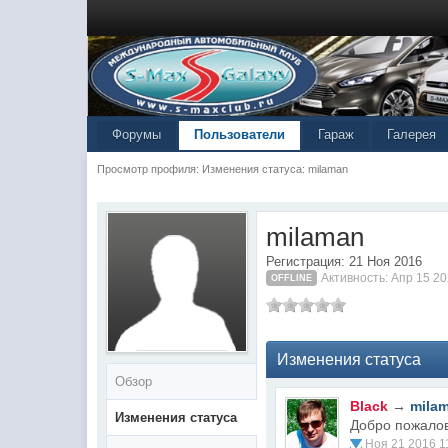
Форумы
Пользователи
Гараж
Галерея
Просмотр профиля: Изменения статуса: milaman
milaman
Регистрация: 21 Ноя 2016
Активность: Апр 15 20
OFFLINE
Изменения статуса
Обзор
Black
→
mila
Изменения статуса
Добро пожалов
Ноя 21 2016 1