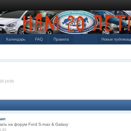
Календарь
FAQ
Правила
Новые публикац
25 14:09
man
ать на форум Ford S-max & Galaxy
1:43