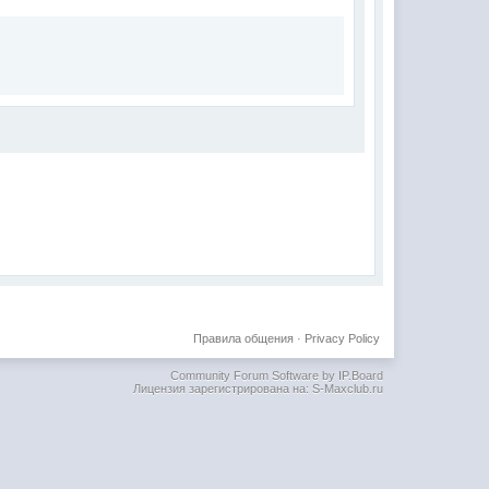
Правила общения
·
Privacy Policy
Community Forum Software by IP.Board
Лицензия зарегистрирована на: S-Maxclub.ru