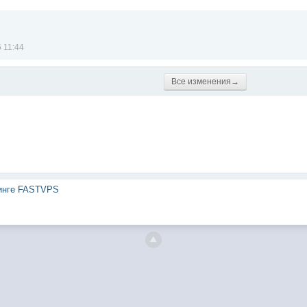
 11:44
Все изменения→
тинге FASTVPS