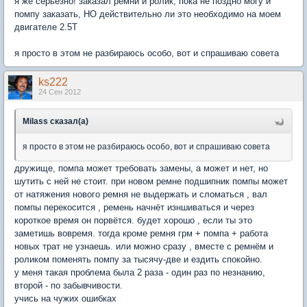
я же серьезно! заказал ремни и ролик, пока не поздно могу и
помпу заказать, НО действительно ли это необходимо на моем
двигателе 2.5Т
я просто в этом не разбираюсь особо, вот и спрашиваю совета
ks222
24 Сен 2012
Milass сказал(а)
я просто в этом не разбираюсь особо, вот и спрашиваю совета
дружище, помпа может требовать замены, а может и нет, но
шутить с ней не стоит. при новом ремне подшипник помпы может
от натяжения нового ремня не выдержать и сломаться , вал
помпы перекосится , ремень начнёт изншиваться и через
короткое время он порвётся. будет хорошо , если ты это
заметишь вовремя. тогда кроме ремня грм + помпа + работа
новых трат не узнаешь. или можно сразу , вместе с ремнём и
роликом поменять помпу за тысячу-две и ездить спокойно.
у меня такая проблема была 2 раза - один раз по незнанию,
второй - по забывчивости.
учись на чужих ошибках