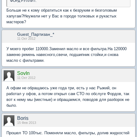
ФОРД РУЛЛИТ.
Больше не к кому обратиться как к безруким и безголовым
хапугам?Неужели нет у Вас в городе толковых и рукастых
мастеров?
Guest_Партизан_*
11 Окт 2012
У моего пробег 110000.Заменил масло и все фильтра.На 120000
заменю ремень навесного,свечи, подшипник стойки,и снова
масло с фильтрами.
SovIn
11 Окт 2012
А офам не обращаюсь уже года три, есть у нас Рыжий, он
работал у офов, а потом открыл сам СТО по обслуге Фордов, так
вот к нему мы (местные) и обращаемся, поводов для разборок не
было.
Boris
15 Фев 2013
Прошел ТО 100тыс. Поменяли масло, фильтры, долив жидкостей