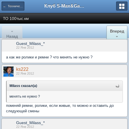
Клуб S-Max&Galaxy
← Техническое обслуживание (ТО)
ТО 100тыс.км
«
Вперед
Назад
»
Guest_Milass_*
22 Янв 2012
а как же ролики и ремни ? что менять не нужно ?
ks222
22 Янв 2012
Milass сказал(а)
менять не нужно ?
поменяй ремни, ролики, если живые, то можно и оставить до
следующей смены
Guest_Milass_*
22 Янв 2012