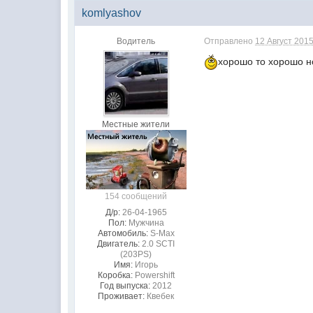
komlyashov
Водитель
Отправлено
12 Август 2015
хорошо то хорошо 
Местные жители
154 сообщений
Д/р:
26-04-1965
Пол:
Мужчина
Автомобиль:
S-Max
Двигатель:
2.0 SCTI
(203PS)
Имя:
Игорь
Коробка:
Powershift
Год выпуска:
2012
Проживает:
Квебек