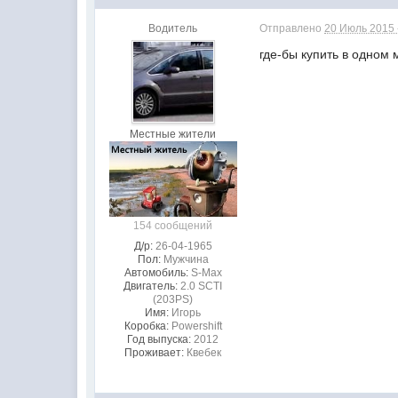
Водитель
Отправлено
20 Июль 2015 -
где-бы купить в одном
Местные жители
154 сообщений
Д/р:
26-04-1965
Пол:
Мужчина
Автомобиль:
S-Max
Двигатель:
2.0 SCTI
(203PS)
Имя:
Игорь
Коробка:
Powershift
Год выпуска:
2012
Проживает:
Квебек