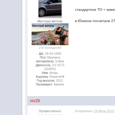
стандартное ТО + замен
в Юнионе посчитали 27
Местные жители
154 сообщений
Д/р:
26-04-1965
Пол:
Мужчина
Автомобиль:
S-Max
Двигатель:
2.0 SCTI
(203PS)
Имя:
Игорь
Коробка:
Powershift
Год выпуска:
2012
Проживает:
Квебек
niv26
Профессионал
Отправлено
19 Июль 2015 