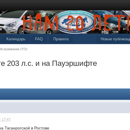
Календарь
FAQ
Правила
Новые публикац
обслуживание (ТО)
те 203 л.с. и на Пауэршифте
- 17:47
на Таганрогской в Ростове