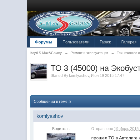
Форумы
Пользователи
Гараж
Галерея
Клуб S-Max&Galaxy
→
Ремонт и эксплуатация
→
Техническое 
ТО 3 (45000) на Экобус
Started By
komlyashov
,
Июл 19 2015 17:47
Сообщений в теме: 8
komlyashov
Водитель
Отправлено
19 Июль 2015 
прошел ТО в Автолиге 