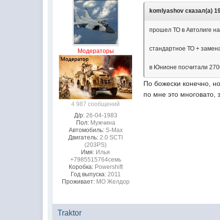
komlyashov сказал(а) 19
прошел ТО в Автолиге на
стандартное ТО + замена
Модераторы
в Юнионе посчитали 2700
По божески конечно, но
по мне это многовато, 
4 987 сообщений
Д/р:
26-04-1983
Пол:
Мужчина
Автомобиль:
S-Max
Двигатель:
2.0 SCTI
(203PS)
Имя:
Илья
+7985515764семь
Коробка:
Powershift
Год выпуска:
2011
Проживает:
МО Желдор
Traktor