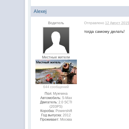
Alexej
Водитель
Отправлено
12 Август 2015
тогда самому делать!
Местные жители
644 сообщений
Пол:
Мужчина
Автомобиль:
S-Max
Двигатель:
2.0 SCTI
(203PS)
Коробка:
Powershift
Год выпуска:
2012
Проживает:
Москва