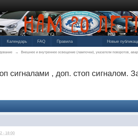
Календарь
FAQ
Правила
Новые публикац
дование
→
Внешнее и внутреннее освещение (лампочки), указатели поворотов, авар
оп сигналами , доп. стоп сигналом. 
2 - 18:00