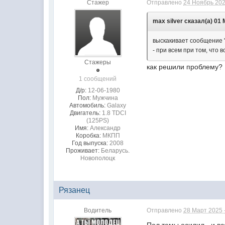
Стажер
Отправлено
24 Ноябрь 202
max silver сказал(а) 01 
выскакивает сообщение "
- при всем при том, что 
Стажеры
как решили проблему?
1 сообщений
Д/р:
12-06-1980
Пол:
Мужчина
Автомобиль:
Galaxy
Двигатель:
1.8 TDCI
(125PS)
Имя:
Александр
Коробка:
МКПП
Год выпуска:
2008
Проживает:
Беларусь.
Новополоцк
Рязанец
Водитель
Отправлено
28 Март 2025 
Пол темы осилил - и в