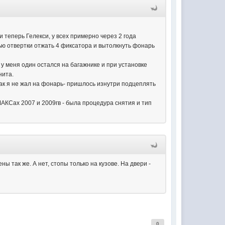
и теперь Гелекси, у всех примерно через 2 года
ью отвертки отжать 4 фиксатора и вытолкнуть фонарь
у меня один остался на багажнике и при установке
нита.
как я не жал на фонарь- пришлось изнутри подцеплять
МАКСах 2007 и 2009гв - была процедура снятия и тип
ны так же. А нет, стопы только на кузове. На двери -
0