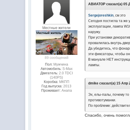
АВИАТОР сказал(а) 05 Де
Sergejoreshkin
, см это
Сегодня постигла та же 
эксплуатации, лампа W16
Местные жители
наружу.
При установки декоратив
провалилась внутрь двер
Да убедитесь, что фонар
эти фиксаторы, чтобы о
89 сообщений
В мануале НЕТ инструкци
Пол:
Мужчина
лампы.
Автомобиль:
S-Max
Двигатель:
2.0 TDCI
(140PS)
Коробка:
МКПП
dmike сказал(а) 15 Апр 2
Год выпуска:
2013
Проживает:
Анапа
Эх, елы-палы, почему то 
противотуманки.
По проблеме: действител
Спасибо, очень помог