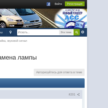
Войти
Регистрация
ии
Эта тема
ийка, звуковой сигнал
Замена лампы
Авторизуйтесь для ответа в теме
#201