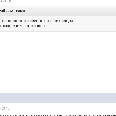
4 - 15:05
Май 2012 - 10:54:
Неисправен стоп сигнал" вопрос; в чем загвоздка?
все стопари работают все горят.
- 13:43
сё про ЛАМПОЧКУ в доп стоп сигнале. А как быть тем, у кого свето