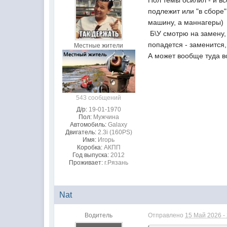
подлежит или "в сборе"
машину, а маннагеры)
Б\У смотрю на замену, 
попадется - заменится
Местные жители
А может вообще туда вс
543 сообщений
Д/р:
19-01-1970
Пол:
Мужчина
Автомобиль:
Galaxy
Двигатель:
2.3i (160PS)
Имя:
Игорь
Коробка:
АКПП
Год выпуска:
2012
Проживает:
г.Рязань
Nat
Водитель
Отправлено
15 Май 2026 -