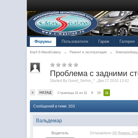
Форумы
Пользователи
Гараж
Галерея
Клуб S-Max&Galaxy
→
Ремонт и эксплуатация
→
Электрообору
Проблема с задними ст
Started By
Guest_Serhio_*
,
Дек 27 2010 13:42
«
НАЗАД
Страница 11 из 11
9
10
11
Сообщений в теме: 203
Вальдемар
Водитель
Отправлено
09 Январь 202