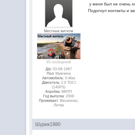
у меня был не очень х
Подогнул контакты и за
Местные жители
95 сообщений
Д/р:
03-08-1967
Пол:
Мужчина
Автомобиль:
S-Max
Двигатель:
2.0 TDCI
(140PS)
Коробка:
МКПП
Год выпуска:
2008
Проживает:
Висагинас,
Литва
Шурик1980