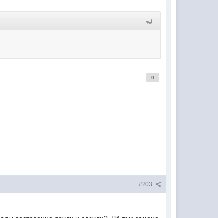
0
#203
диоды постепенно дохли и сдохли? Чё там замене