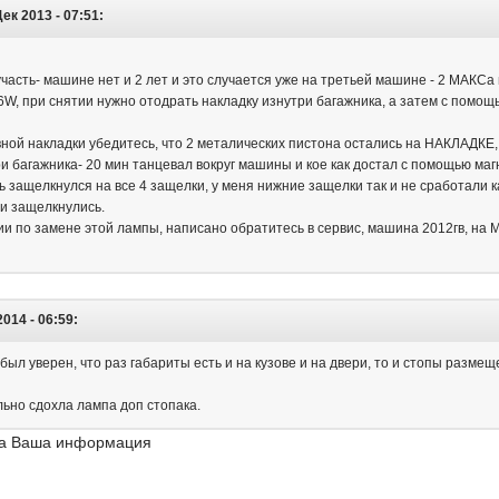
к 2013 - 07:51:
участь- машине нет и 2 лет и это случается уже на третьей машине - 2 МАКСа 
W, при снятии нужно отодрать накладку изнутри багажника, а затем с помощ
ной накладки убедитесь, что 2 металических пистона остались на НАКЛАДКЕ, 
и багажника- 20 мин танцевал вокруг машины и кое как достал с помощью маг
ь защелкнулся на все 4 защелки, у меня нижние защелки так и не сработали 
ни защелкнулись.
и по замене этой лампы, написано обратитесь в сервис, машина 2012гв, на 
014 - 06:59:
был уверен, что раз габариты есть и на кузове и на двери, то и стопы размеще
ьно сдохла лампа доп стопака.
ла Ваша информация